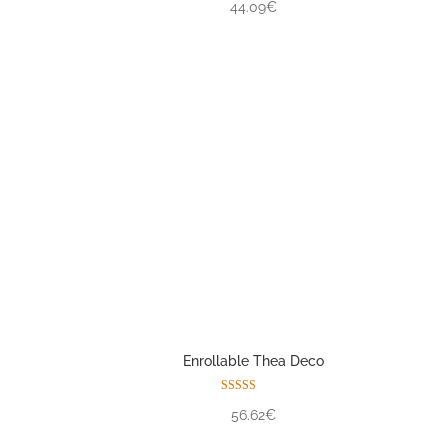
44.09€
Enrollable Thea Deco
Valorado con
56.62€
5.00
de 5