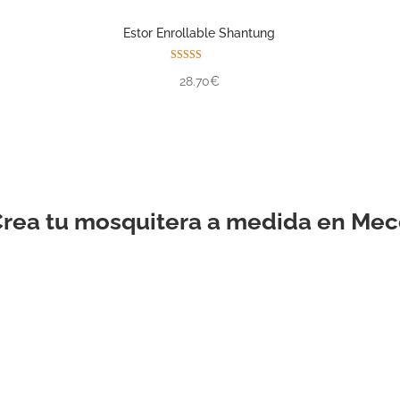
Estor Enrollable Shantung
Valorado con
28.70€
5.00
de 5
rea tu mosquitera a medida en Me
ESTOR
ENROLLABLE