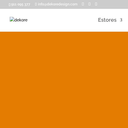
911 095 377
info@dekoredesign.com
Estores