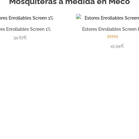
Mosquiteras a medida en Meco
res Enrollables Screen 1%
Estores Enrollables Screen 
34.67€
Valorado con
41.94€
5.00
de 5