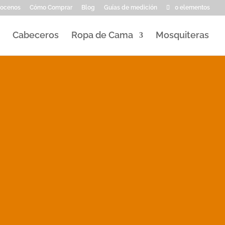
ocenos
Cómo Comprar
Blog
Guías de medición
0 elementos
Cabeceros
Ropa de Cama
Mosquiteras