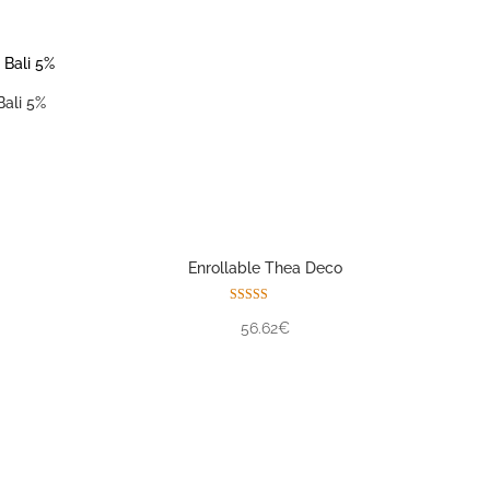
Bali 5%
Enrollable Thea Deco
Valorado con
56.62€
5.00
de 5