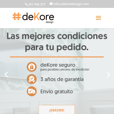
911 095 377
info@dekoredesign.com