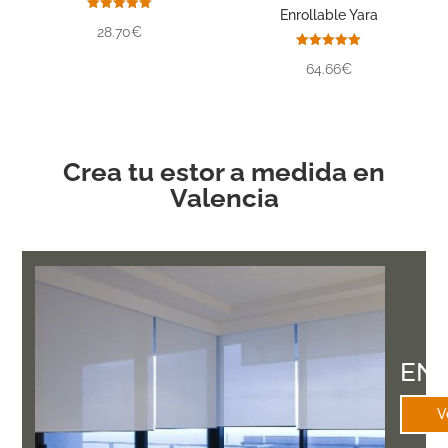
Enrollable Yara
Valorado
28.70€
con
5.00
de 5
Valorado
64.66€
con
5.00
de 5
Crea tu estor a medida en
Valencia
EN
V