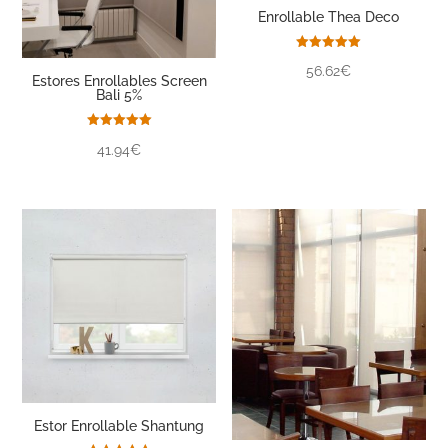
Enrollable Thea Deco
Valorado
56.62€
con
Estores Enrollables Screen
5.00
Bali 5%
de 5
Valorado
41.94€
con
5.00
de 5
Estor Enrollable Shantung