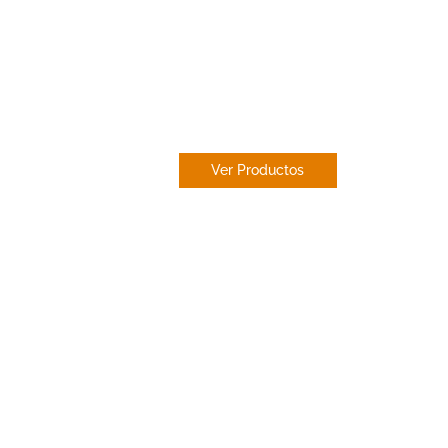
ESTOR
PAQUETO
Ver Productos
res en
estores en toda España
pecializados en estores