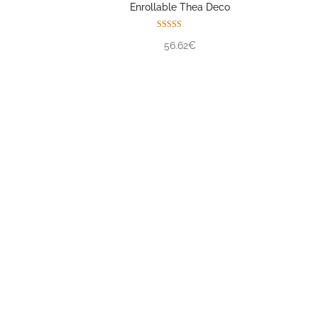
Enrollable Thea Deco
Valorado con
56.62€
5.00
de 5