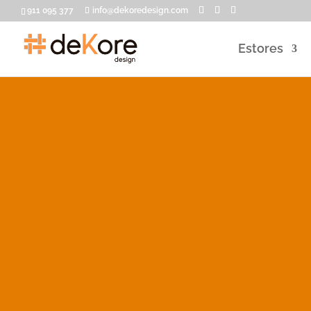
911 095 377
info@dekoredesign.com
Estores