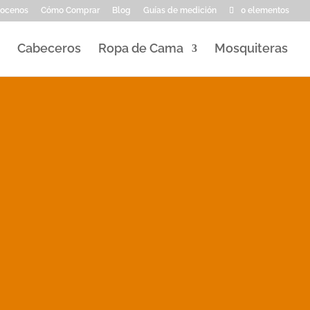
ocenos
Cómo Comprar
Blog
Guías de medición
0 elementos
Cabeceros
Ropa de Cama
Mosquiteras