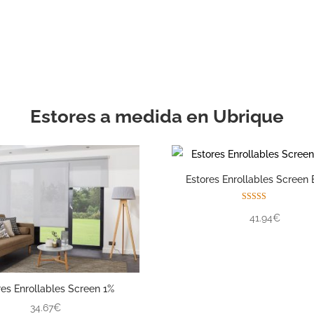
con la ayuda de su pro
experimentado.
Estores a medida en Ubrique
Estores Enrollables Screen 
Valorado con
41.94€
5.00
de 5
res Enrollables Screen 1%
34.67€