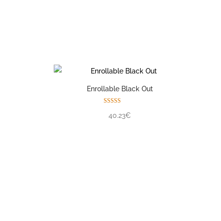
Enrollable Black Out
Valorado con
40.23€
5.00
de 5