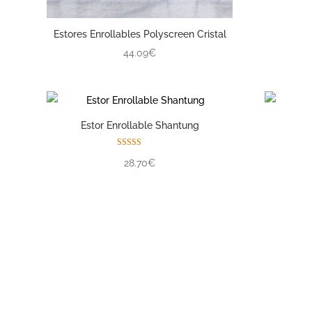
Estores Enrollables Polyscreen Cristal
44.09€
Estor Enrollable Shantung
Valorado con
28.70€
5.00
de 5
Enrollable Opaco Color
Valorado con
58.14€
5.00
de 5