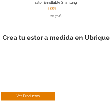
Estor Enrollable Shantung
Valorado con
28.70€
5.00
de 5
Crea tu estor a medida en Ubrique
ESTOR
ENROLLABLE
Ver Productos