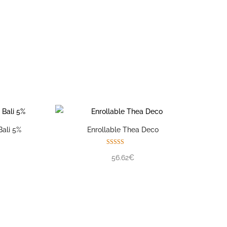
pio consultor personal
Bali 5%
Enrollable Thea Deco
Valorado con
56.62€
5.00
de 5