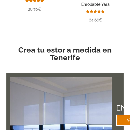
Enrollable Yara
Valorado
28.70€
con
5.00
de 5
Valorado
64.66€
con
5.00
de 5
Crea tu estor a medida en
Tenerife
EN
V