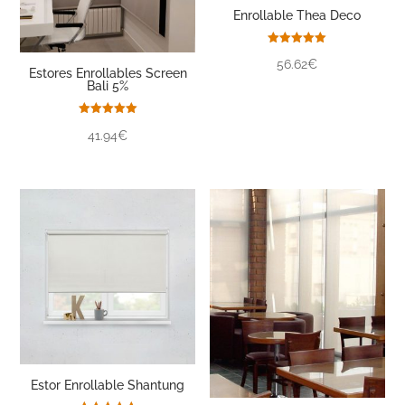
Enrollable Thea Deco
Valorado
56.62€
con
Estores Enrollables Screen
5.00
Bali 5%
de 5
Valorado
41.94€
con
5.00
de 5
Estor Enrollable Shantung