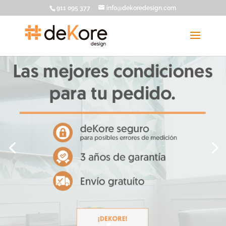
911 095 377
info@dekoredesign.com