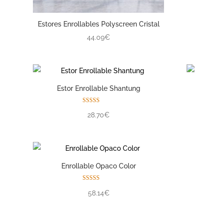
Estores Enrollables Polyscreen Cristal
44.09€
Estor Enrollable Shantung
Valorado con
28.70€
5.00
de 5
Enrollable Opaco Color
Est
Valorado con
58.14€
5.00
de 5