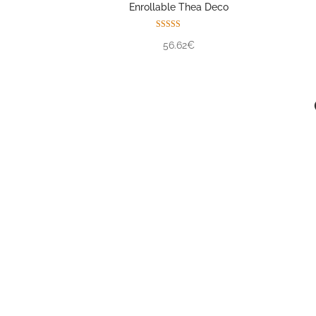
Enrollable Thea Deco
Valorado con
56.62€
5.00
de 5