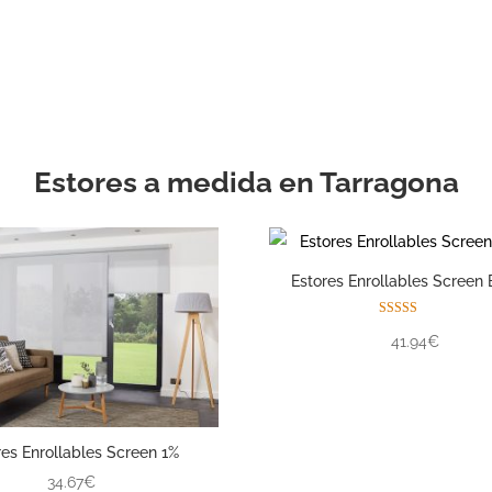
con la ayuda de su pro
experimentado.
Estores a medida en Tarragona
Estores Enrollables Screen 
Valorado con
41.94€
5.00
de 5
res Enrollables Screen 1%
34.67€