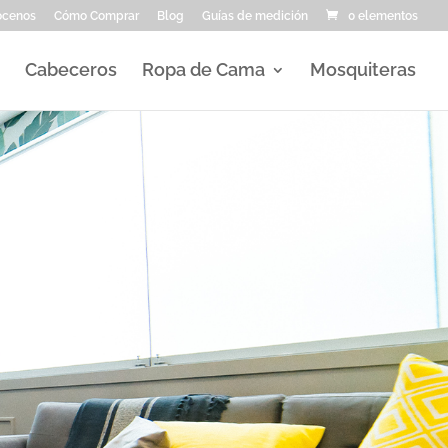
ocenos
Cómo Comprar
Blog
Guías de medición
0 elementos
Cabeceros
Ropa de Cama
Mosquiteras