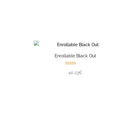
Enrollable Black Out
Valorado con
40.23€
5.00
de 5