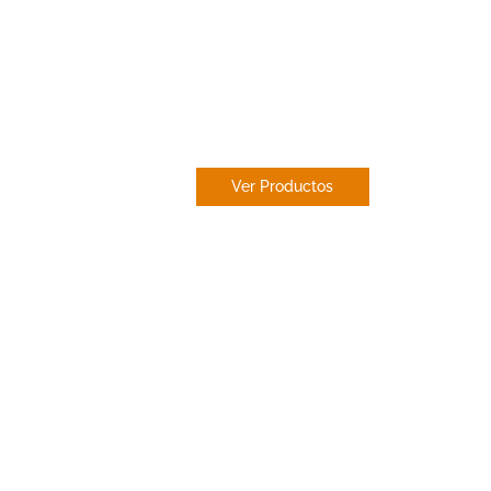
ESTOR
PAQUETO
Ver Productos
res en
estores en toda España
pecializados en estores