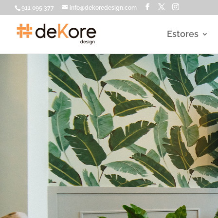
911 095 377
info@dekoredesign.com
Estores