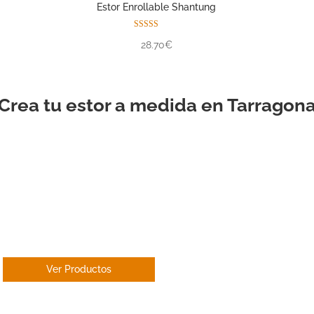
Estor Enrollable Shantung
Valorado con
28.70€
5.00
de 5
Crea tu estor a medida en Tarragon
ESTOR
ENROLLABLE
Ver Productos