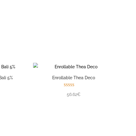
pio consultor personal
Bali 5%
Enrollable Thea Deco
Valorado con
56.62€
5.00
de 5