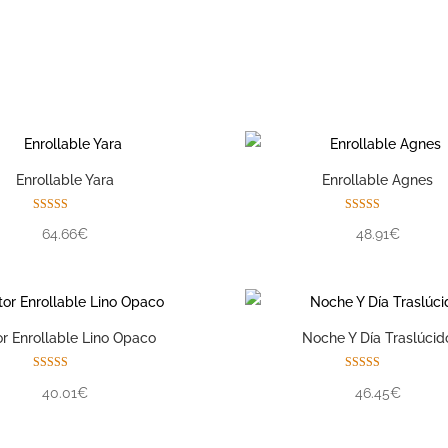
Enrollable Yara
Enrollable Agnes
Valorado con
Valorado con
64.66€
48.91€
5.00
5.00
de 5
de 5
or Enrollable Lino Opaco
Noche Y Día Traslúcid
Valorado con
Valorado con
40.01€
46.45€
5.00
5.00
de 5
de 5