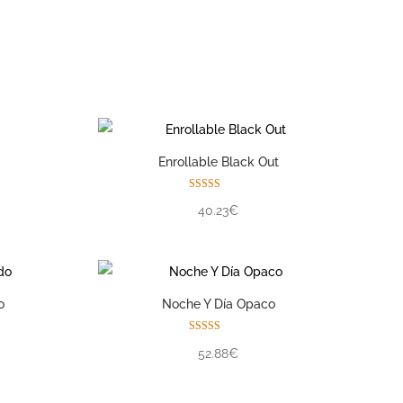
Enrollable Black Out
Valorado con
40.23€
5.00
de 5
o
Noche Y Día Opaco
Valorado con
52.88€
5.00
de 5