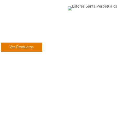
PANEL
JAPONES
Ver Productos
Dekore Esto
Perpètua d
Dekore distribuye sus 
desde 2018. Estamos es