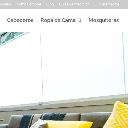
ocenos
Cómo Comprar
Blog
Guías de medición
0 elementos
Cabeceros
Ropa de Cama
Mosquiteras