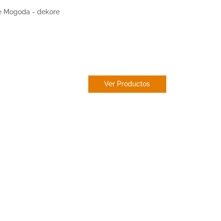
ESTOR
PAQUETO
Ver Productos
res en Santa
e Mogoda
estores en toda España
pecializados en estores