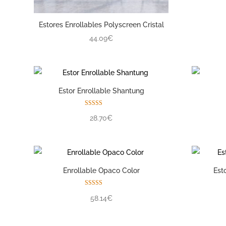
Estores Enrollables Polyscreen Cristal
44.09€
Estor Enrollable Shantung
Valorado con
28.70€
5.00
de 5
Enrollable Opaco Color
Est
Valorado con
58.14€
5.00
de 5