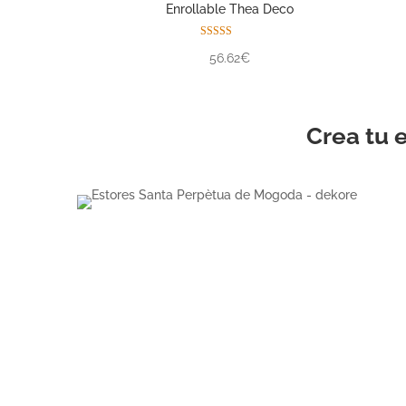
Enrollable Thea Deco
Valorado con
56.62€
5.00
de 5
Crea tu 