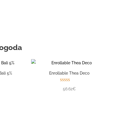
pio consultor personal
Mogoda
Bali 5%
Enrollable Thea Deco
Valorado con
56.62€
5.00
de 5