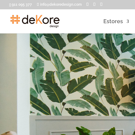
911 095 377
info@dekoredesign.com
Estores