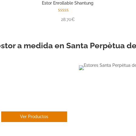
Estor Enrollable Shantung
Valorado con
28.70€
5.00
de 5
estor a medida en Santa Perpètua 
ESTOR
ENROLLABLE
Ver Productos