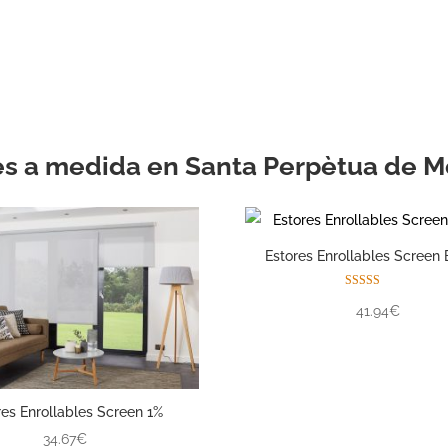
con la ayuda de su pro
experimentado.
es a medida en Santa Perpètua de 
Estores Enrollables Screen 
Valorado con
41.94€
5.00
de 5
res Enrollables Screen 1%
34.67€