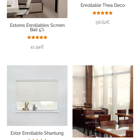
Enrollable Thea Deco
Valorado
56.62€
con
Estores Enrollables Screen
5.00
Bali 5%
de 5
Valorado
41.94€
con
5.00
de 5
Estor Enrollable Shantung