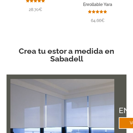
Enrollable Yara
Valorado
28.70€
con
5.00
de 5
Valorado
64.66€
con
5.00
de 5
Crea tu estor a medida en
Sabadell
EN
V