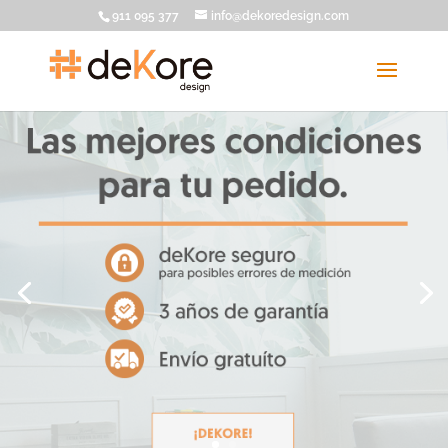
911 095 377
info@dekoredesign.com