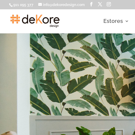
911 095 377
info@dekoredesign.com
Estores