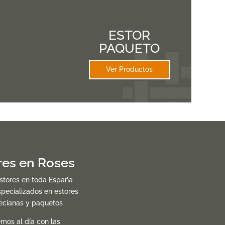
ESTOR
PAQUETO
Ver Productos
res en Roses
estores en toda España
pecializados en estores
necianas y paquetos
mos al día con las