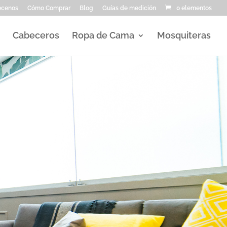
ocenos
Cómo Comprar
Blog
Guías de medición
0 elementos
Cabeceros
Ropa de Cama
Mosquiteras