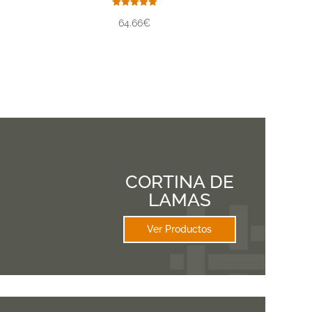
Valorado
64.66€
con
5.00
de 5
CORTINA DE
LAMAS
Ver Productos