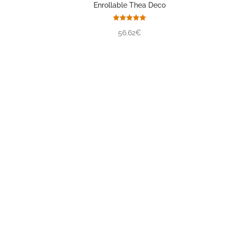
Enrollable Thea Deco
Valorado
56.62€
con
5.00
de 5