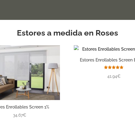
Estores a medida en Roses
Estores Enrollables Screen 
Valorado
41.94€
con
5.00
de 5
res Enrollables Screen 1%
34.67€