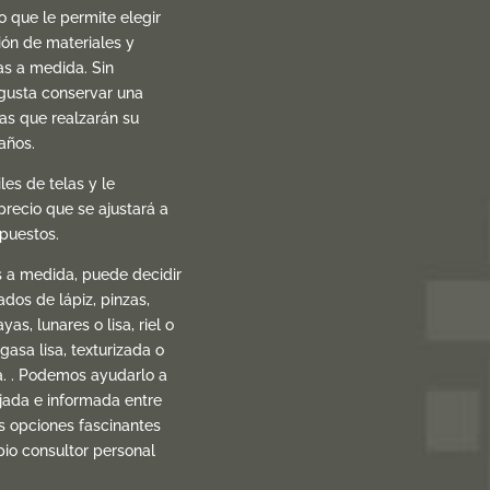
lo que le permite elegir
ión de materiales y
as a medida. Sin
gusta conservar una
las que realzarán su
años.
es de telas y le
precio que se ajustará a
upuestos.
s a medida, puede decidir
dos de lápiz, pinzas,
yas, lunares o lisa, riel o
gasa lisa, texturizada o
a. . Podemos ayudarlo a
ajada e informada entre
s opciones fascinantes
pio consultor personal