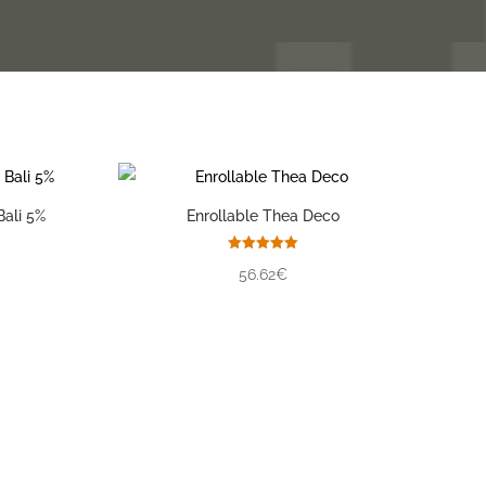
Bali 5%
Enrollable Thea Deco
Valorado
56.62€
con
5.00
de 5