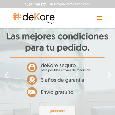
911 095 377
info@dekoredesign.com