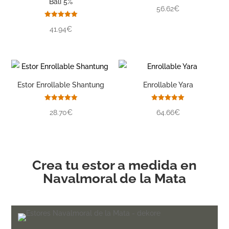
Bali 5%
Valorado
56.62€
con
5.00
de 5
Valorado
41.94€
con
5.00
de 5
Estor Enrollable Shantung
Enrollable Yara
Valorado
Valorado
28.70€
64.66€
con
con
5.00
5.00
de 5
de 5
Crea tu estor a medida en
Navalmoral de la Mata