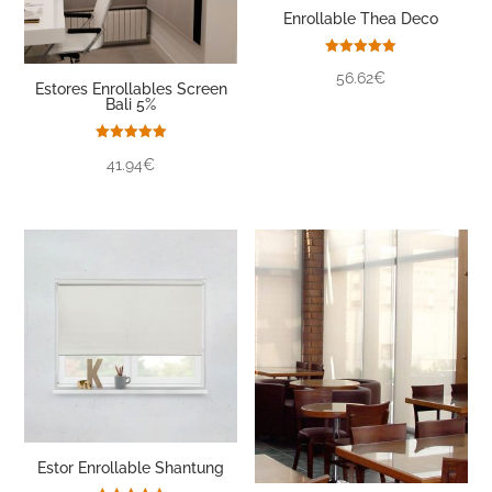
Enrollable Thea Deco
Valorado
56.62€
con
Estores Enrollables Screen
5.00
Bali 5%
de 5
Valorado
41.94€
con
5.00
de 5
Estor Enrollable Shantung