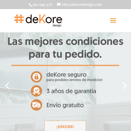
911 095 377
info@dekoredesign.com