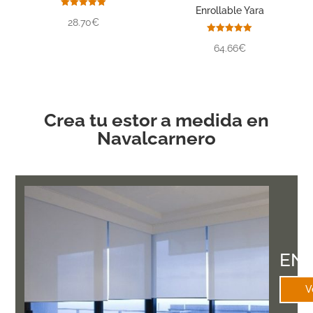
Enrollable Yara
Valorado
28.70€
con
5.00
de 5
Valorado
64.66€
con
5.00
de 5
Crea tu estor a medida en
Navalcarnero
EN
V