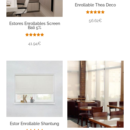
Enrollable Thea Deco
Valorado
56.62€
con
Estores Enrollables Screen
5.00
Bali 5%
de 5
Valorado
41.94€
con
5.00
de 5
Estor Enrollable Shantung