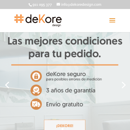
911 095 377
info@dekoredesign.com