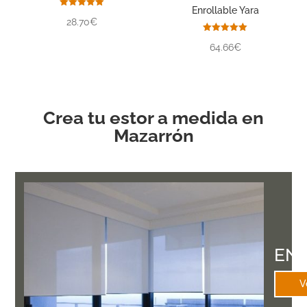
Enrollable Yara
Valorado
28.70€
con
5.00
de 5
Valorado
64.66€
con
5.00
de 5
Crea tu estor a medida en
Mazarrón
EN
V