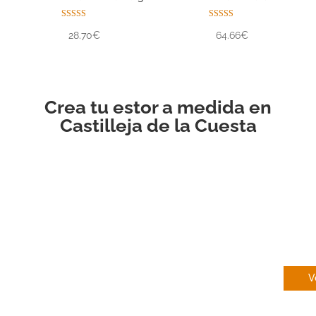
Valorado con
Valorado con
28.70€
64.66€
5.00
5.00
de 5
de 5
Crea tu estor a medida en
Castilleja de la Cuesta
EN
V