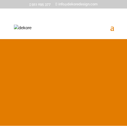
911 095 377
info@dekoredesign.com