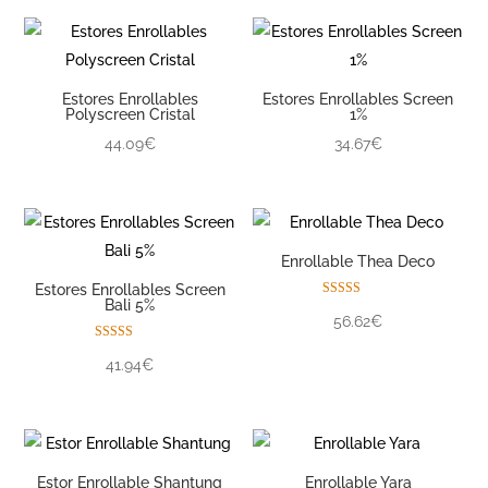
Estores Enrollables
Estores Enrollables Screen
Polyscreen Cristal
1%
44.09€
34.67€
Enrollable Thea Deco
Estores Enrollables Screen
Bali 5%
Valorado con
56.62€
5.00
de 5
Valorado con
41.94€
5.00
de 5
Estor Enrollable Shantung
Enrollable Yara