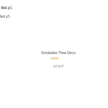
Bali 5%
Enrollable Thea Deco
Valorado con
56.62€
5.00
de 5