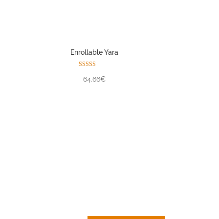
Enrollable Yara
Valorado con
64.66€
5.00
de 5
CORTINA DE
LAMAS