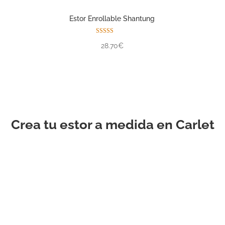
Estor Enrollable Shantung
Valorado con
28.70€
5.00
de 5
Crea tu estor a medida en Carlet
ESTOR
ENROLLABLE