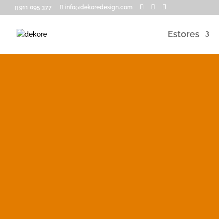
911 095 377
info@dekoredesign.com
Estores