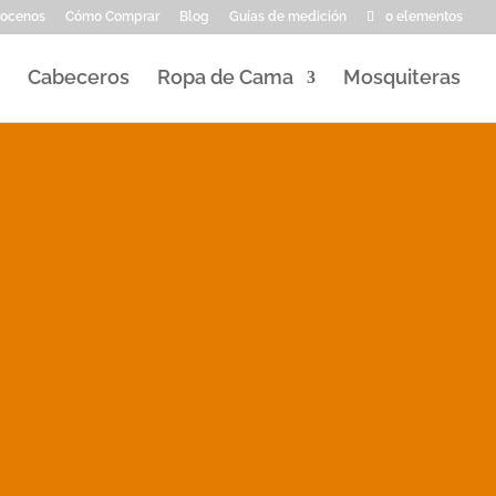
ocenos
Cómo Comprar
Blog
Guías de medición
0 elementos
Cabeceros
Ropa de Cama
Mosquiteras