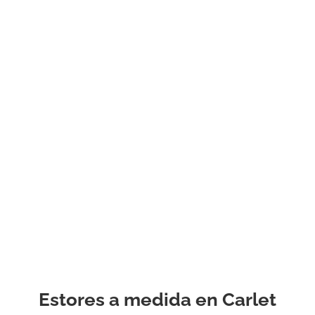
Nuestra gama cubre mil
permitirá elegir con un 
la mayoría de los pres
Al elegir estores hecha
si desea tener encabeza
ojales o bucles, tela a ra
barra, cenefa o cenefa, 
estampada, sujeta o at
tomar una decisión rel
estas y todas las demá
con la ayuda de su pro
experimentado.
Estores a medida en Carlet