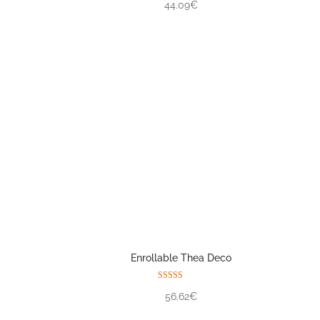
44.09€
Enrollable Thea Deco
Valorado con
56.62€
5.00
de 5