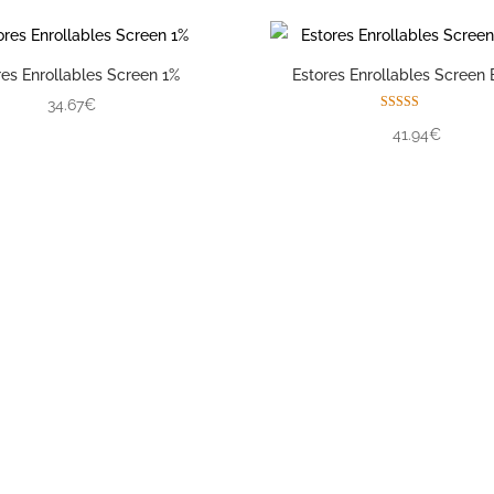
res Enrollables Screen 1%
Estores Enrollables Screen 
34.67€
Valorado con
41.94€
5.00
de 5