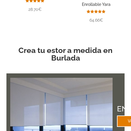
Enrollable Yara
Valorado
28.70€
con
5.00
de 5
Valorado
64.66€
con
5.00
de 5
Crea tu estor a medida en
Burlada
EN
V