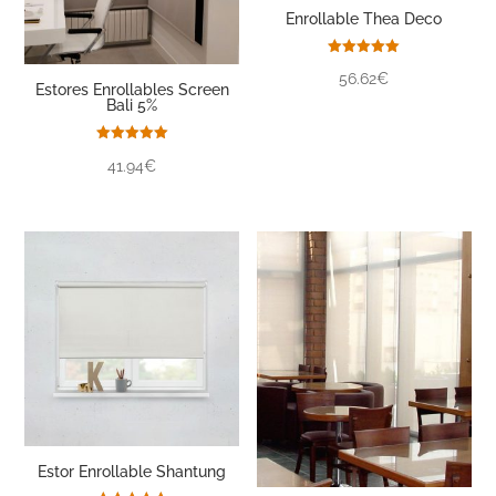
Enrollable Thea Deco
Valorado
56.62€
con
Estores Enrollables Screen
5.00
Bali 5%
de 5
Valorado
41.94€
con
5.00
de 5
Estor Enrollable Shantung