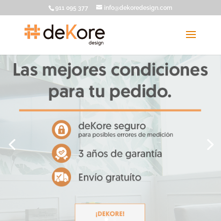
911 095 377
info@dekoredesign.com