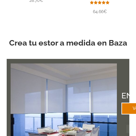
28.70€
con
5.00
de 5
Valorado
64.66€
con
5.00
de 5
Crea tu estor a medida en Baza
EN
V