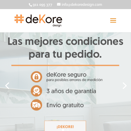
911 095 377
info@dekoredesign.com