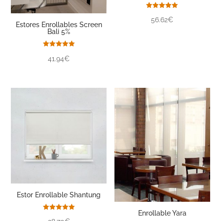
Valorado
56.62€
con
Estores Enrollables Screen
5.00
Bali 5%
de 5
Valorado
41.94€
con
5.00
de 5
Estor Enrollable Shantung
Enrollable Yara
Valorado