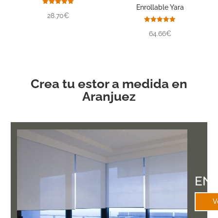
Enrollable Yara
Valorado
28.70€
con
5.00
de 5
Valorado
64.66€
con
5.00
de 5
Crea tu estor a medida en
Aranjuez
EN
V