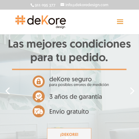
911 095 377
info@dekoredesign.com