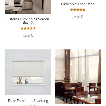
Enrollable Thea Deco
Valorado
56.62€
con
Estores Enrollables Screen
5.00
Bali 5%
de 5
Valorado
41.94€
con
5.00
de 5
Estor Enrollable Shantung