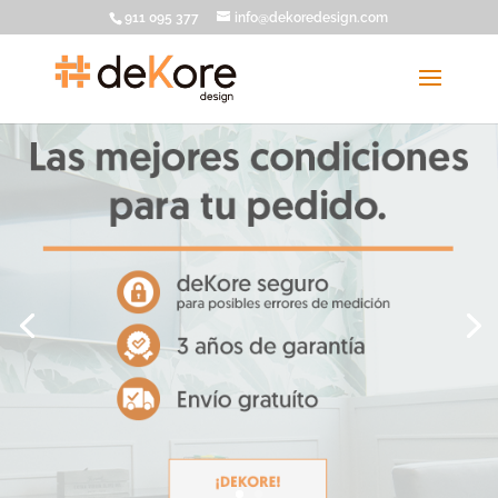
911 095 377
info@dekoredesign.com