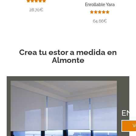
Enrollable Yara
Valorado
28.70€
con
5.00
de 5
Valorado
64.66€
con
5.00
de 5
Crea tu estor a medida en
Almonte
EN
V