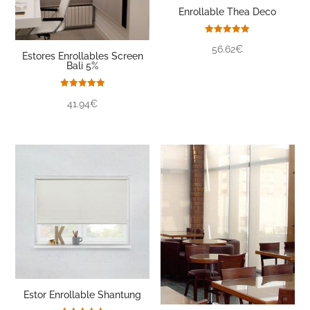
Enrollable Thea Deco
Valorado
56.62€
con
Estores Enrollables Screen
5.00
Bali 5%
de 5
Valorado
41.94€
con
5.00
de 5
Estor Enrollable Shantung