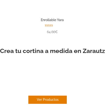
Enrollable Yara
Valorado con
64.66€
5.00
de 5
Crea tu cortina a medida en Zarautz
ESTOR
ENROLLABLE
Ver Productos