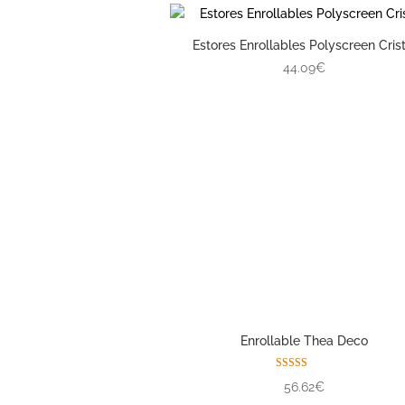
Estores Enrollables Polyscreen Crist
44.09€
Enrollable Thea Deco
Valorado con
56.62€
5.00
de 5