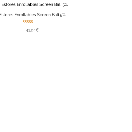
Estores Enrollables Screen Bali 5%
Valorado con
41.94€
5.00
de 5