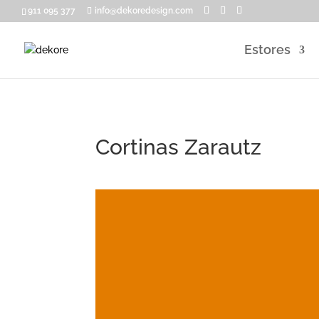
911 095 377
info@dekoredesign.com
Estores
Cortinas Zarautz