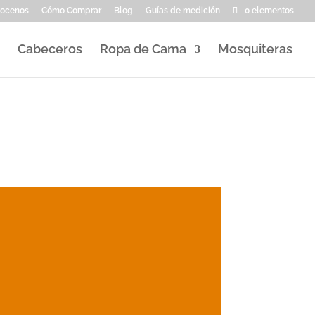
ocenos
Cómo Comprar
Blog
Guías de medición
0 elementos
Cabeceros
Ropa de Cama
Mosquiteras