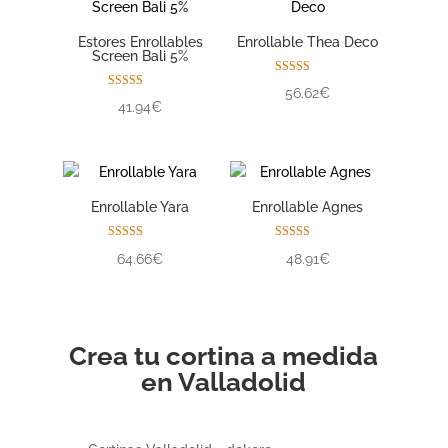
Estores Enrollables
Enrollable Thea Deco
Screen Bali 5%
Valorado con
56.62€
5.00
Valorado con
41.94€
de 5
5.00
de 5
Enrollable Yara
Enrollable Agnes
Valorado con
Valorado con
64.66€
48.91€
5.00
5.00
de 5
de 5
Crea tu cortina a medida
en Valladolid