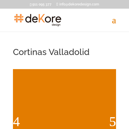
911 095 377
info@dekoredesign.com
Cortinas Valladolid