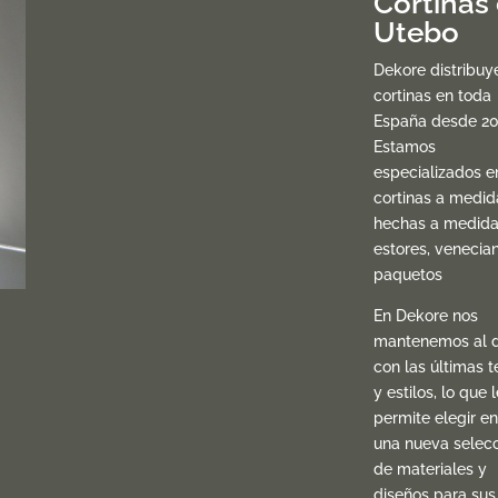
Cortinas
Utebo
Dekore distribuy
cortinas en toda
España desde 20
Estamos
especializados e
cortinas a medid
hechas a medida
estores, venecia
paquetos
En Dekore nos
mantenemos al d
con las últimas t
y estilos, lo que l
permite elegir en
una nueva selec
de materiales y
diseños para sus