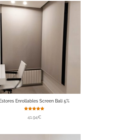
Estores Enrollables Screen Bali 5%
Valorado
41.94€
con
5.00
de 5