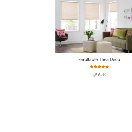
Enrollable Thea Deco
Valorado
56.62€
con
5.00
de 5