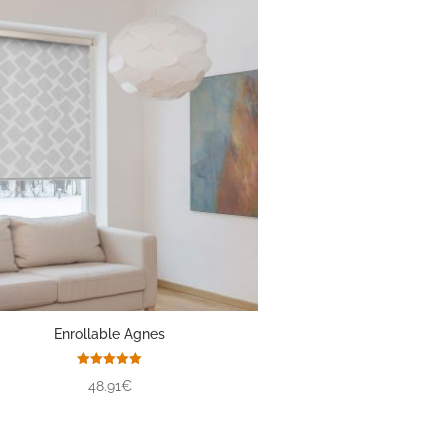
Enrollable Agnes
Valorado
48.91€
con
5.00
de 5