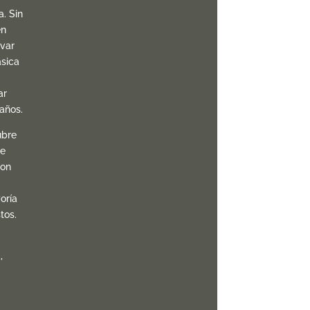
. Sin
én
var
ásica
ar
años.
ubre
le
con
oría
tos.
,