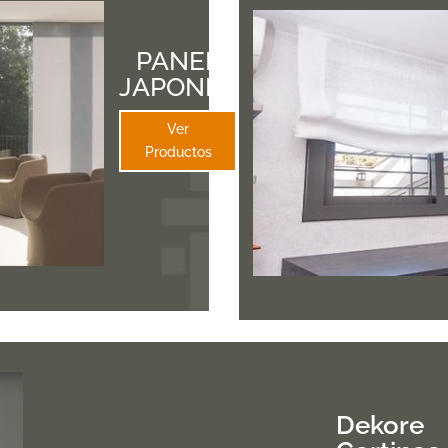
PANEL
JAPONES
Ver
Productos
Dekore