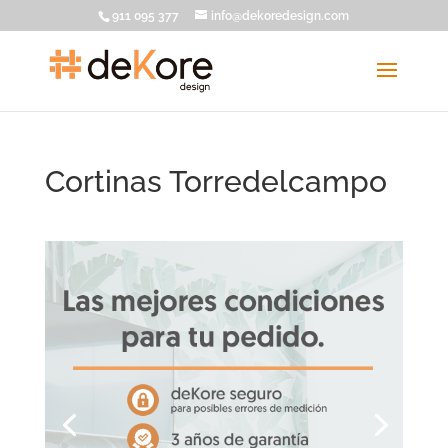
911 095 377
info@dekoredesign.com
Cortinas Torredelcampo