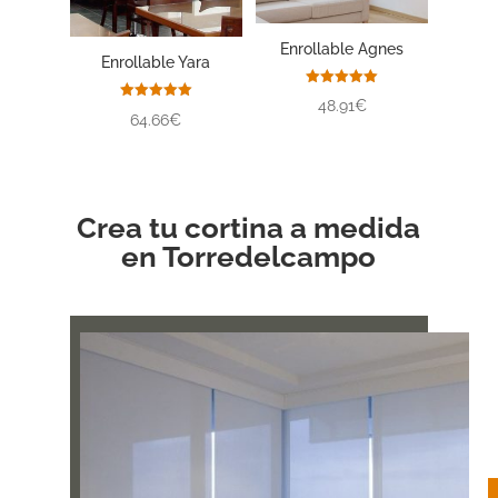
Enrollable Agnes
Enrollable Yara
Valorado
48.91€
con
Valorado
64.66€
5.00
con
de 5
5.00
de 5
Crea tu cortina a medida
en Torredelcampo