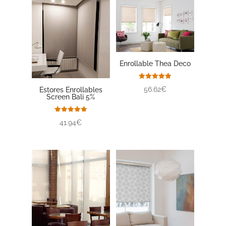
Enrollable Thea Deco
Valorado
56.62€
Estores Enrollables
con
Screen Bali 5%
5.00
de 5
Valorado
41.94€
con
5.00
de 5