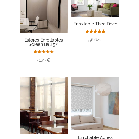
Enrollable Thea Deco
Valorado
56.62€
Estores Enrollables
con
Screen Bali 5%
5.00
de 5
Valorado
41.94€
con
5.00
de 5
Enrollable Agnes