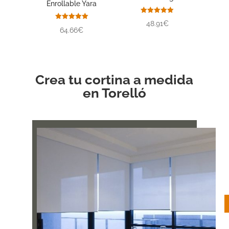
Enrollable Yara
Valorado
48.91€
con
Valorado
64.66€
5.00
con
de 5
5.00
de 5
Crea tu cortina a medida
en Torelló