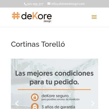
911 095 377
info@dekoredesign.com
Cortinas Torelló