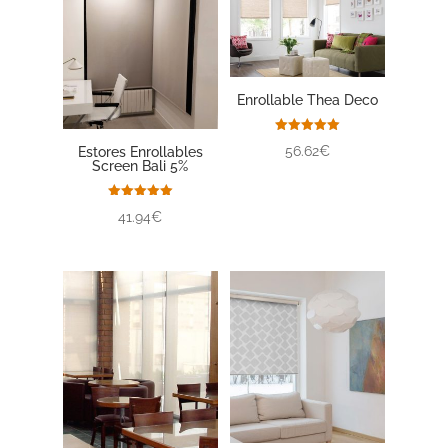
Enrollable Thea Deco
Valorado
56.62€
Estores Enrollables
con
Screen Bali 5%
5.00
de 5
Valorado
41.94€
con
5.00
de 5