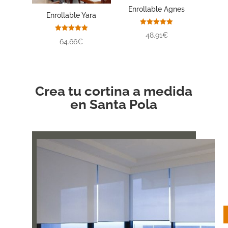
Enrollable Agnes
Enrollable Yara
Valorado
48.91€
con
Valorado
64.66€
5.00
con
de 5
5.00
de 5
Crea tu cortina a medida
en Santa Pola