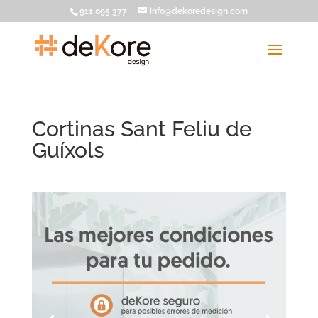
911 095 377
info@dekoredesign.com
Cortinas Sant Feliu de
Guíxols