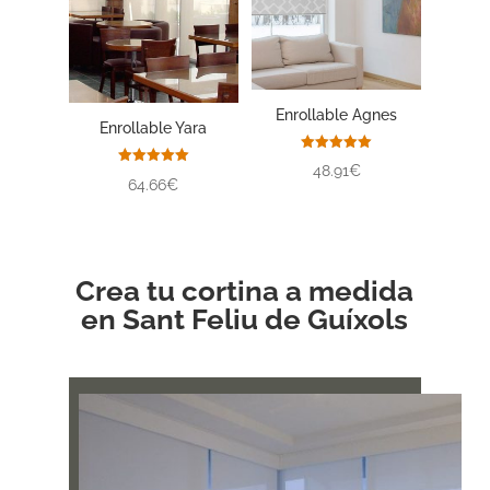
Enrollable Agnes
Enrollable Yara
Valorado
48.91€
con
Valorado
64.66€
5.00
con
de 5
5.00
de 5
Crea tu cortina a medida
en Sant Feliu de Guíxols