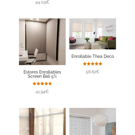
44.09€
Enrollable Thea Deco
Valorado
56.62€
Estores Enrollables
con
Screen Bali 5%
5.00
de 5
Valorado
41.94€
con
5.00
de 5