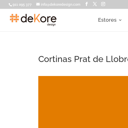
911 095 377
info@dekoredesign.com
Estores
Cortinas Prat de Llob