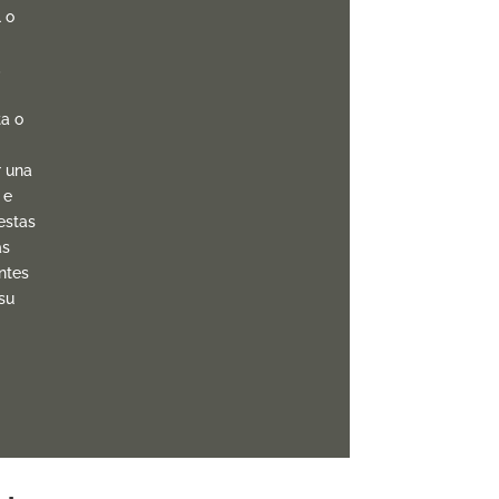
l o
,
a o
r una
 e
estas
ás
ntes
su