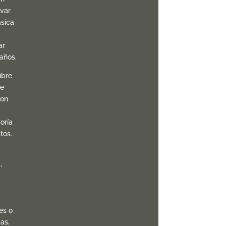
var
ásica
ar
años.
ubre
le
con
oría
tos.
,
les o
as,