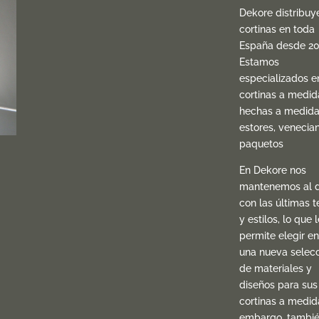
Dekore distribuy
cortinas en toda
España desde 20
Estamos
especializados e
cortinas a medid
hechas a medida
estores, venecia
paquetos
En Dekore nos
mantenemos al d
con las últimas t
y estilos, lo que l
permite elegir en
una nueva selec
de materiales y
diseños para sus
cortinas a medida
embargo, tambi