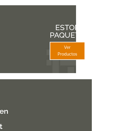
ESTOR
PAQUETO
Ver
Productos
 en
t