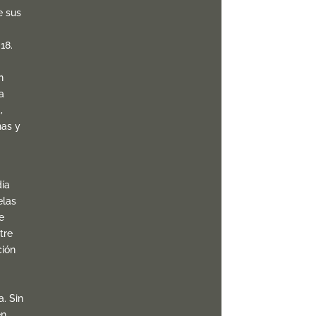
e sus
18.
n
a
,
nas y
ía
elas
e
tre
ción
. Sin
én