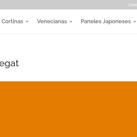
Con
Cortinas
Venecianas
Paneles Japoneses
regat