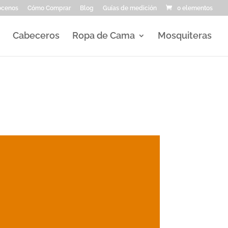
ocenos
Cómo Comprar
Blog
Guías de medición
0 elementos
Cabeceros
Ropa de Cama
Mosquiteras