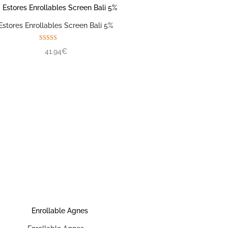
Estores Enrollables Screen Bali 5%
Valorado con
41.94€
5.00
de 5