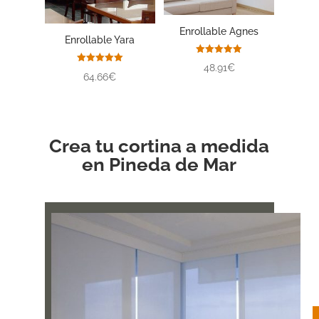
Enrollable Agnes
Enrollable Yara
Valorado
48.91€
con
Valorado
64.66€
5.00
con
de 5
5.00
de 5
Crea tu cortina a medida
en Pineda de Mar