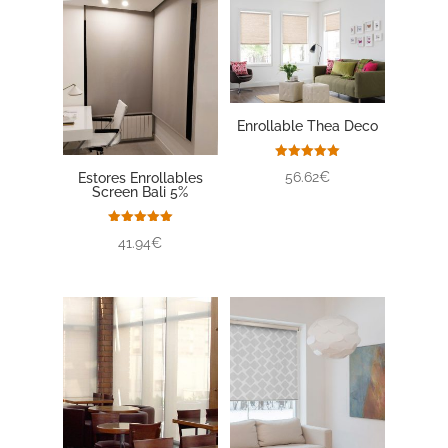
Enrollable Thea Deco
Valorado
56.62€
Estores Enrollables
con
Screen Bali 5%
5.00
de 5
Valorado
41.94€
con
5.00
de 5