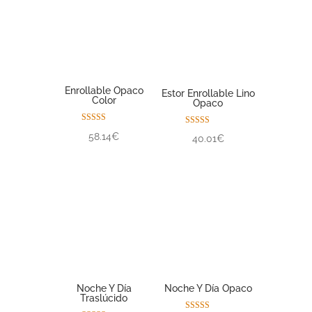
Enrollable Opaco
Estor Enrollable Lino
Color
Opaco
Valorado con
Valorado con
58.14€
40.01€
5.00
5.00
de 5
de 5
Noche Y Día
Noche Y Día Opaco
Traslúcido