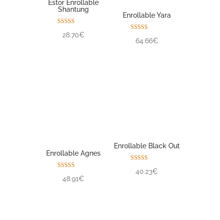
Estor Enrollable
Shantung
Enrollable Yara
Valorado con
28.70€
5.00
Valorado con
64.66€
de 5
5.00
de 5
Enrollable Black Out
Enrollable Agnes
Valorado con
40.23€
5.00
Valorado con
48.91€
de 5
5.00
de 5