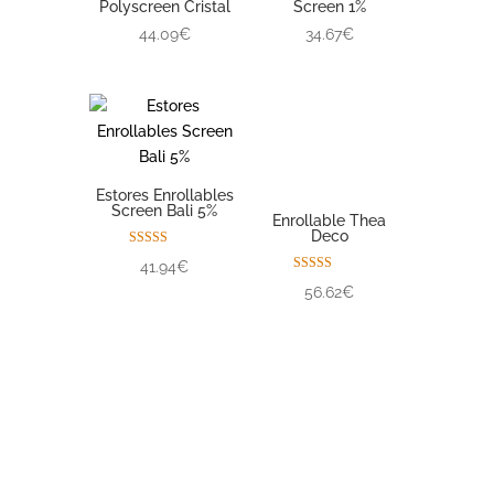
Polyscreen Cristal
Screen 1%
44.09€
34.67€
Estores Enrollables
Screen Bali 5%
Enrollable Thea
Deco
Valorado con
41.94€
5.00
Valorado con
de 5
56.62€
5.00
de 5