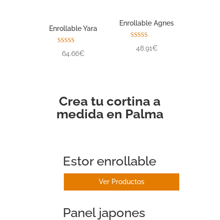
Enrollable Agnes
Enrollable Yara
Valorado con
48.91€
Valorado con
5.00
64.66€
5.00
de 5
de 5
Crea tu cortina a
medida en Palma
Estor enrollable
Ver Productos
Panel japones