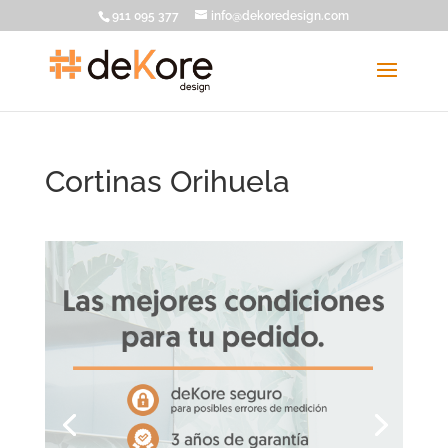
911 095 377
info@dekoredesign.com
Cortinas Orihuela