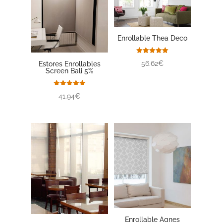
Enrollable Thea Deco
Valorado
56.62€
Estores Enrollables
con
Screen Bali 5%
5.00
de 5
Valorado
41.94€
con
5.00
de 5
Enrollable Agnes