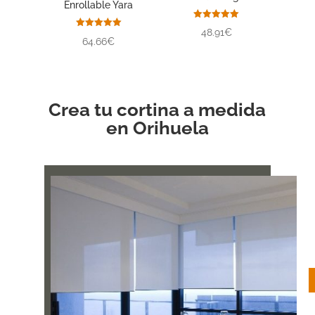
Enrollable Yara
Valorado
48.91€
con
Valorado
64.66€
5.00
con
de 5
5.00
de 5
Crea tu cortina a medida
en Orihuela