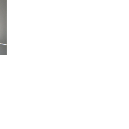
cortinas en toda
España desde 20
Estamos
especializados e
cortinas a medid
hechas a medida
estores, venecia
paquetos
En Dekore nos
mantenemos al d
con las últimas t
y estilos, lo que l
permite elegir en
una nueva selec
de materiales y
diseños para sus
cortinas a medida
embargo, tambi
nos gusta conser