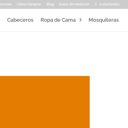
ocenos
Cómo Comprar
Blog
Guías de medición
0 elementos
Cabeceros
Ropa de Cama
Mosquiteras