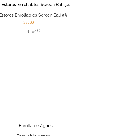
Estores Enrollables Screen Bali 5%
Valorado con
41.94€
5.00
de 5