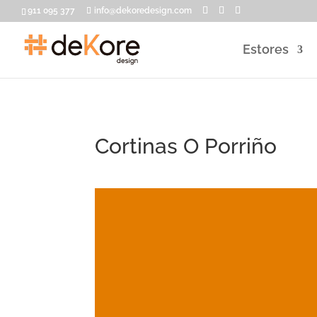
911 095 377
info@dekoredesign.com
Estores
Cortinas O Porriño