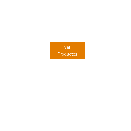
ESTOR
PAQUETO
Ver
Productos
 en
o
e sus