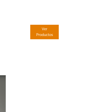
PANEL
JAPONES
Ver
Productos
Dekore
Cortinas
O Porriñ
Dekore distribuy