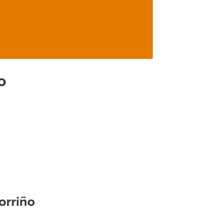
o
orriño