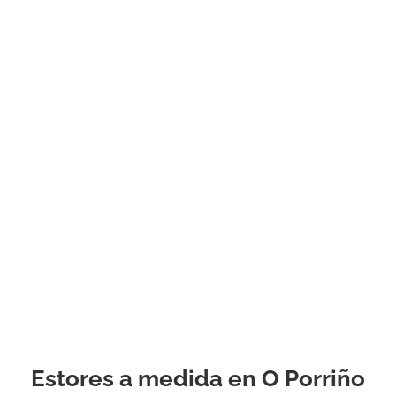
barra, cenefa o
cenefa, gasa lisa
texturizada o
estampada, sujet
ata. . Podemos
ayudarlo a toma
decisión relajada
informada entre 
y todas las dem
opciones fascina
con la ayuda de 
propio consultor
personal
experimentado.
Estores a medida en O Porriño