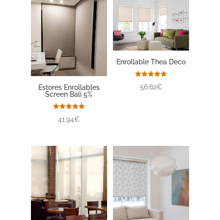
Enrollable Thea Deco
Valorado
56.62€
Estores Enrollables
con
Screen Bali 5%
5.00
de 5
Valorado
41.94€
con
5.00
de 5