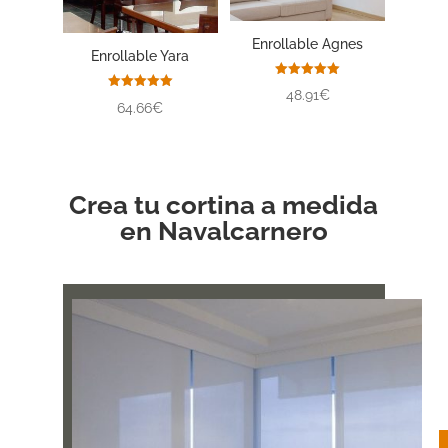
Enrollable Agnes
Enrollable Yara
Valorado
48.91€
con
Valorado
64.66€
5.00
con
de 5
5.00
de 5
Crea tu cortina a medida
en Navalcarnero