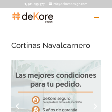
911 095 377
info@dekoredesign.com
Cortinas Navalcarnero