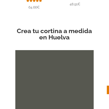
Valorado
48.91€
con
Valorado
64.66€
5.00
con
de 5
5.00
de 5
Crea tu cortina a medida
en Huelva