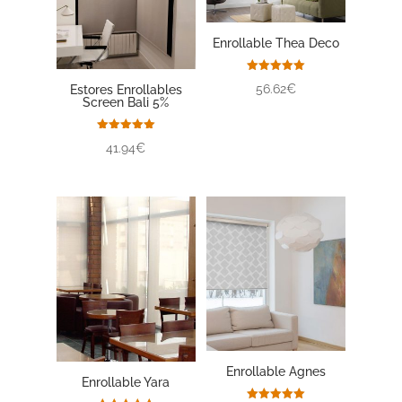
Enrollable Thea Deco
Valorado
56.62€
Estores Enrollables
con
Screen Bali 5%
5.00
de 5
Valorado
41.94€
con
5.00
de 5
Enrollable Agnes
Enrollable Yara