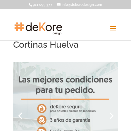
911 095 377
info@dekoredesign.com
Cortinas Huelva