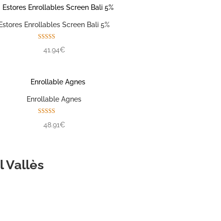
Estores Enrollables Screen Bali 5%
Valorado con
41.94€
5.00
de 5
Enrollable Agnes
Valorado con
48.91€
5.00
de 5
 Vallès