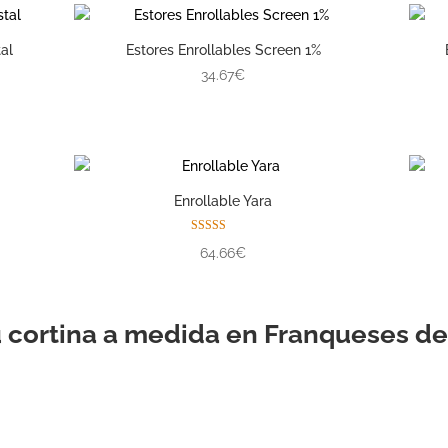
al
Estores Enrollables Screen 1%
34.67€
Enrollable Yara
Valorado con
64.66€
5.00
de 5
u cortina a medida en Franqueses del