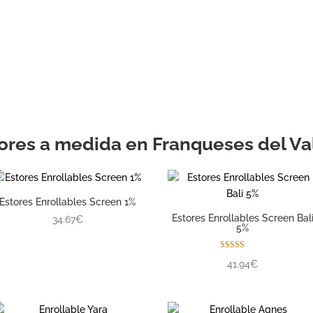
con la ayuda de 
propio consultor
personal
experimentado.
ores a medida en Franqueses del Va
Estores Enrollables Screen 1%
Estores Enrollables Screen Bal
34.67€
5%
Valorado con
41.94€
5.00
de 5