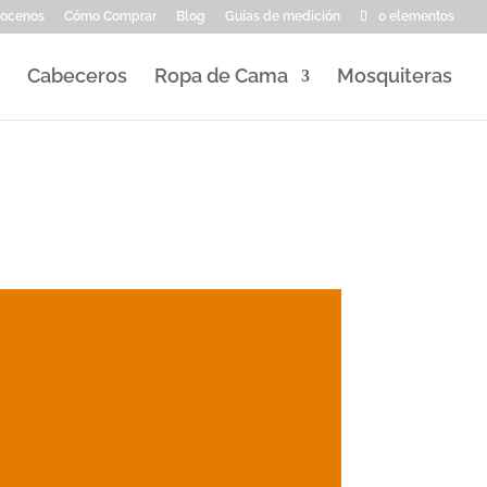
ocenos
Cómo Comprar
Blog
Guías de medición
0 elementos
Cabeceros
Ropa de Cama
Mosquiteras