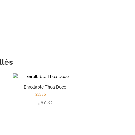
su
llès
Enrollable Thea Deco
i
Valorado con
56.62€
5.00
de 5