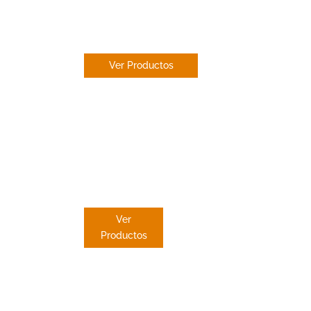
ESTOR
ENROLLABLE
Ver Productos
PANEL
JAPONES
Ver
Productos