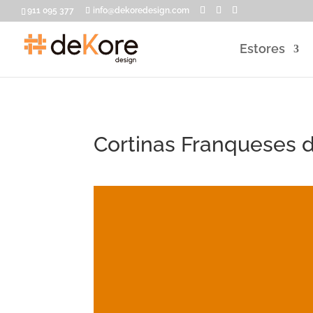
911 095 377
info@dekoredesign.com
Estores
Cortinas Franqueses d