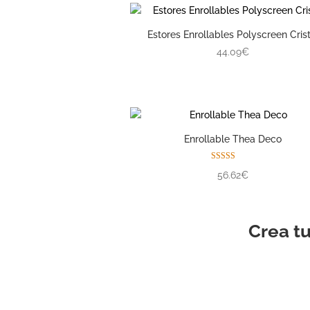
Estores Enrollables Polyscreen Crist
44.09€
Enrollable Thea Deco
Valorado con
56.62€
5.00
de 5
Crea t