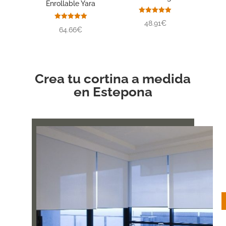
Enrollable Yara
Valorado
48.91€
con
Valorado
64.66€
5.00
con
de 5
5.00
de 5
Crea tu cortina a medida
en Estepona