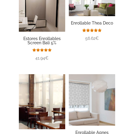
Enrollable Thea Deco
Valorado
56.62€
Estores Enrollables
con
Screen Bali 5%
5.00
de 5
Valorado
41.94€
con
5.00
de 5
Enrollable Agnes