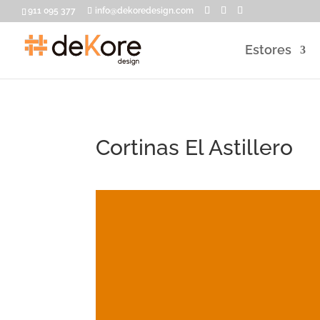
911 095 377
info@dekoredesign.com
Estores
Cortinas El Astillero