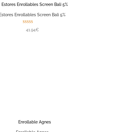
Estores Enrollables Screen Bali 5%
Valorado con
41.94€
5.00
de 5