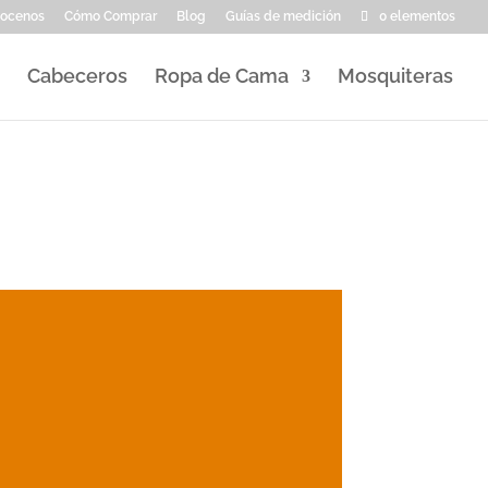
ocenos
Cómo Comprar
Blog
Guías de medición
0 elementos
Cabeceros
Ropa de Cama
Mosquiteras