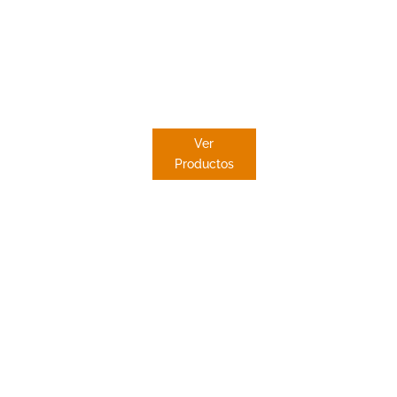
ESTOR
PAQUETO
Ver
Productos
 en
ro
e sus