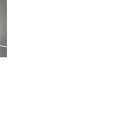
cortinas en toda
España desde 20
Estamos
especializados e
cortinas a medid
hechas a medida
estores, venecia
paquetos
En Dekore nos
mantenemos al d
con las últimas t
y estilos, lo que l
permite elegir en
una nueva selec
de materiales y
diseños para sus
cortinas a medida
embargo, tambi
nos gusta conser