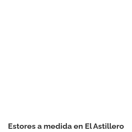
barra, cenefa o
cenefa, gasa lisa
texturizada o
estampada, sujet
ata. . Podemos
ayudarlo a toma
decisión relajada
informada entre 
y todas las dem
opciones fascina
con la ayuda de 
propio consultor
personal
experimentado.
Estores a medida en El Astillero