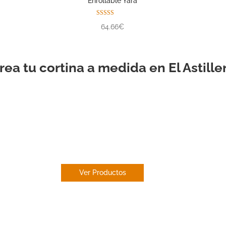
Enrollable Yara
Valorado con
64.66€
5.00
de 5
rea tu cortina a medida en El Astille
ESTOR
ENROLLABLE
Ver Productos