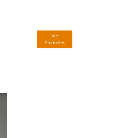
PANEL
JAPONES
Ver
Productos
Dekore
Cortinas
El Astille
Dekore distribuy