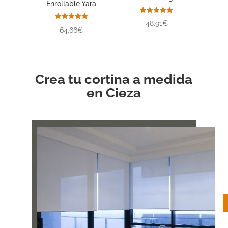
Enrollable Yara
Valorado
48.91€
con
Valorado
64.66€
5.00
con
de 5
5.00
de 5
Crea tu cortina a medida
en Cieza