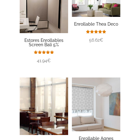
Enrollable Thea Deco
Valorado
56.62€
Estores Enrollables
con
Screen Bali 5%
5.00
de 5
Valorado
41.94€
con
5.00
de 5
Enrollable Agnes