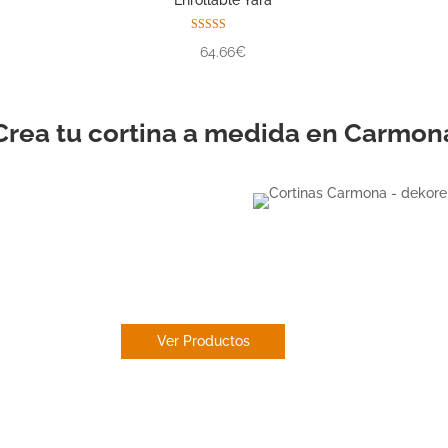
Enrollable Yara
Valorado con
64.66€
5.00
de 5
Crea tu cortina a medida en Carmon
ESTOR
ENROLLABLE
Ver Productos