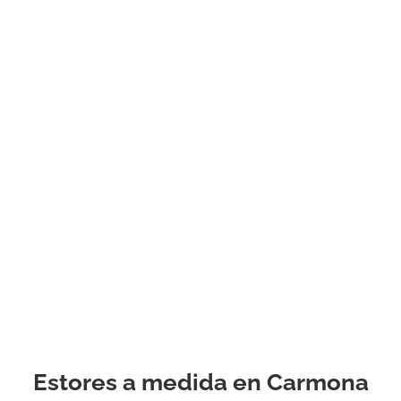
barra, cenefa o
cenefa, gasa lisa
texturizada o
estampada, sujet
ata. . Podemos
ayudarlo a toma
decisión relajada
informada entre 
y todas las dem
opciones fascina
con la ayuda de 
propio consultor
personal
experimentado.
Estores a medida en Carmona