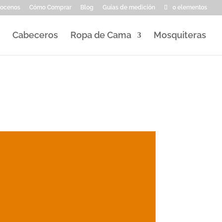
ocenos
Cómo Comprar
Blog
Guías de medición
0 elementos
Cabeceros
Ropa de Cama
Mosquiteras