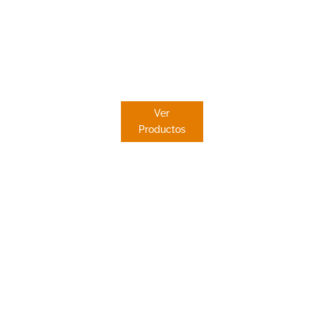
ESTOR
PAQUETO
Ver
Productos
 en
a
e sus