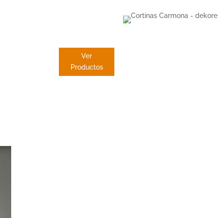
PANEL
JAPONES
Ver
Productos
Dekore
Cortinas
Carmon
Dekore distribuy