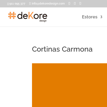
911 095 377
info@dekoredesign.com
Estores
Cortinas Carmona