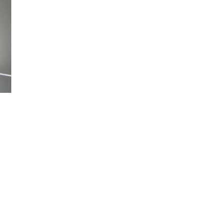
cortinas en toda
España desde 20
Estamos
especializados e
cortinas a medid
hechas a medida
estores, venecia
paquetos
En Dekore nos
mantenemos al d
con las últimas t
y estilos, lo que l
permite elegir en
una nueva selec
de materiales y
diseños para sus
cortinas a medida
embargo, tambi
nos gusta conser