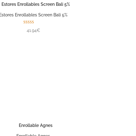
Estores Enrollables Screen Bali 5%
Valorado con
41.94€
5.00
de 5