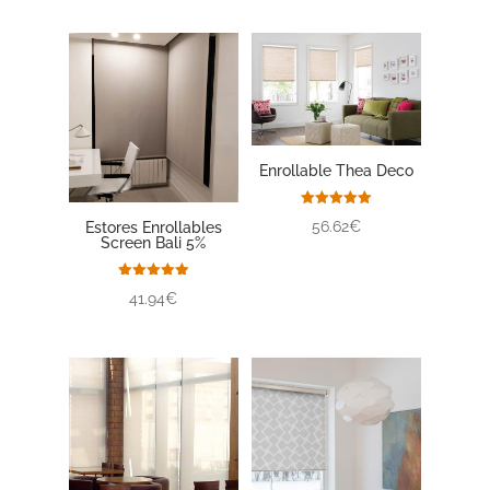
Enrollable Thea Deco
Valorado
56.62€
Estores Enrollables
con
Screen Bali 5%
5.00
de 5
Valorado
41.94€
con
5.00
de 5