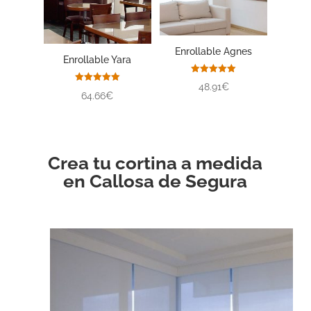
Enrollable Agnes
Enrollable Yara
Valorado
48.91€
con
Valorado
64.66€
5.00
con
de 5
5.00
de 5
Crea tu cortina a medida
en Callosa de Segura