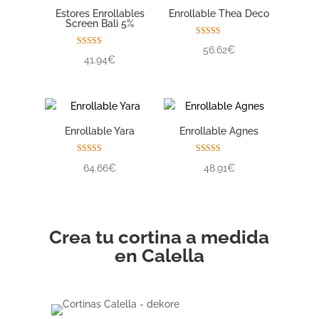
Estores Enrollables
Enrollable Thea Deco
Screen Bali 5%
Valorado con
56.62€
5.00
Valorado con
41.94€
de 5
5.00
de 5
Enrollable Yara
Enrollable Agnes
Valorado con
Valorado con
64.66€
48.91€
5.00
5.00
de 5
de 5
Crea tu cortina a medida
en Calella