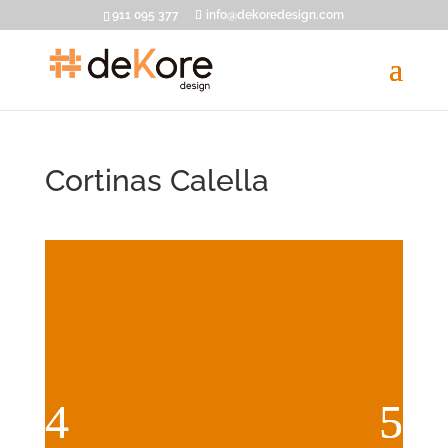
911 095 377
info@dekoredesign.com
Cortinas Calella