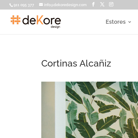
911 095 377
info@dekoredesign.com
Estores
Cortinas Alcañiz