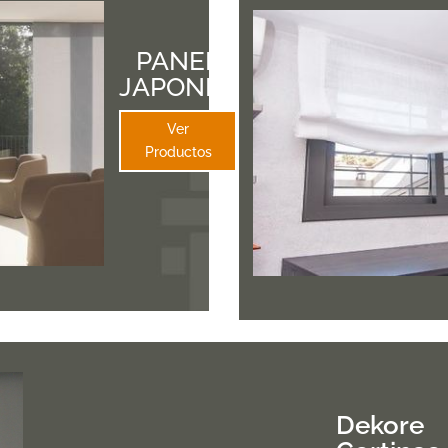
PANEL
JAPONES
Ver
Productos
Dekore