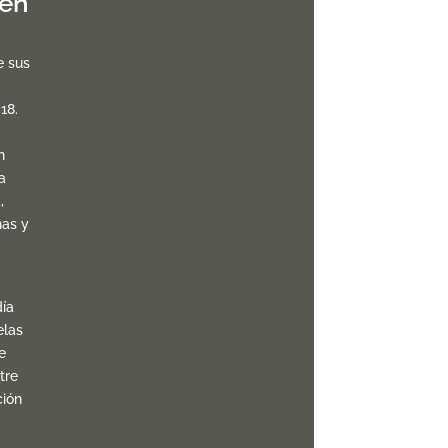
 en
e sus
18.
n
a
,
nas y
ía
elas
e
tre
ción