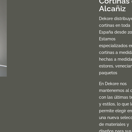
Cortinas
Alcañiz
Dekore distribuy
cortinas en toda
España desde 20
Estamos
especializados e
cortinas a medid
hechas a medida
estores, venecia
paquetos
En Dekore nos
mantenemos al d
con las últimas t
y estilos, lo que l
permite elegir en
una nueva selec
de materiales y
diseños para sus