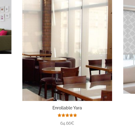
Enrollable Yara
Valorado
64.66€
con
5.00
de 5