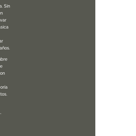
. Sin
én
var
ásica
ar
años.
ubre
le
con
oría
tos.
,