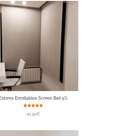
Estores Enrollables Screen Bali 5%
Valorado
41.94€
con
5.00
de 5