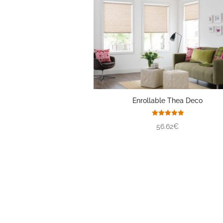
Enrollable Thea Deco
Valorado
56.62€
con
5.00
de 5