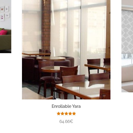
Enrollable Yara
Valorado
64.66€
con
5.00
de 5