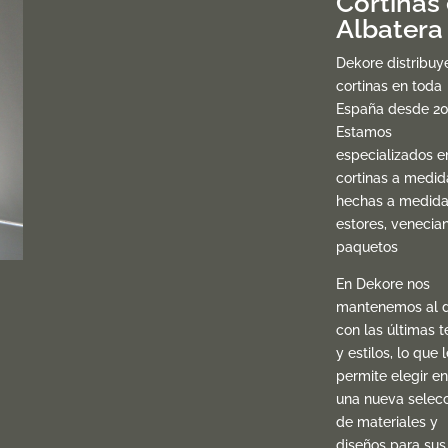
Cortinas
Albatera
Dekore distribuy
cortinas en toda
España desde 20
Estamos
especializados e
cortinas a medid
hechas a medida
estores, venecia
paquetos
En Dekore nos
mantenemos al d
con las últimas t
y estilos, lo que l
permite elegir en
una nueva selec
de materiales y
diseños para sus