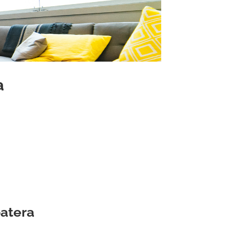
a
batera