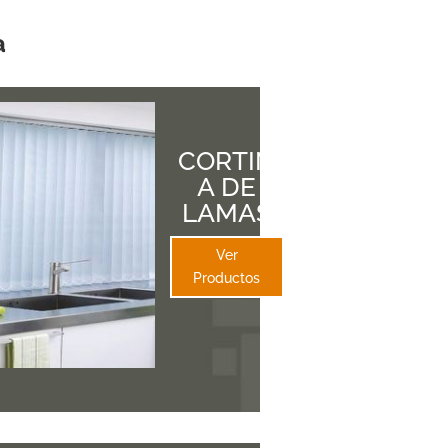
a
CORTIN
A DE
LAMAS
Ver
Productos