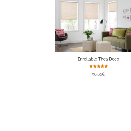
Enrollable Thea Deco
Valorado
56.62€
con
5.00
de 5