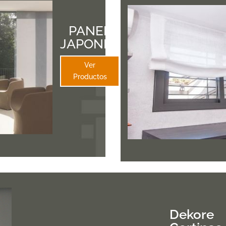
PANEL
JAPONES
Ver
Productos
Dekore