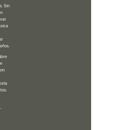
. Sin
én
var
ásica
ar
años.
ubre
le
con
oría
tos.
,