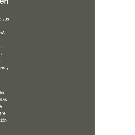
 en
e sus
18.
n
a
,
nas y
ía
elas
e
tre
ción