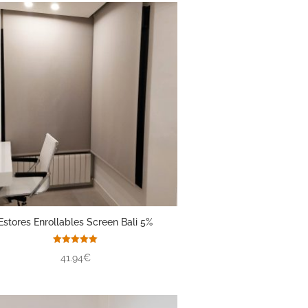
Estores Enrollables Screen Bali 5%
Valorado
41.94€
con
5.00
de 5