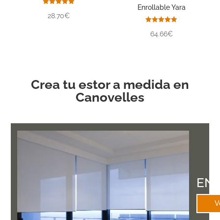
Enrollable Yara
Valorado
28.70€
con
5.00
de 5
Valorado
64.66€
con
5.00
de 5
Crea tu estor a medida en
Canovelles
EN
V