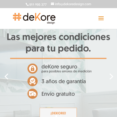
911 095 377
info@dekoredesign.com