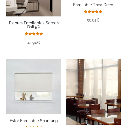
Enrollable Thea Deco
Valorado
56.62€
con
Estores Enrollables Screen
5.00
Bali 5%
de 5
Valorado
41.94€
con
5.00
de 5
Estor Enrollable Shantung