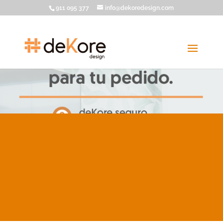
911 095 377
info@dekoredesign.com