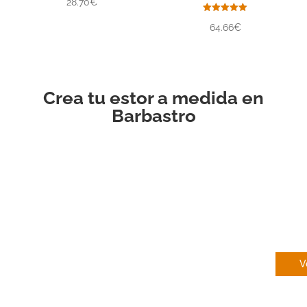
28.70€
con
5.00
de 5
Valorado
64.66€
con
5.00
de 5
Crea tu estor a medida en
Barbastro
EN
V