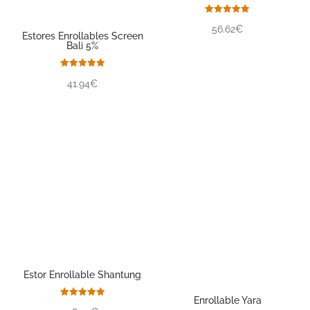
Valorado
56.62€
con
Estores Enrollables Screen
5.00
Bali 5%
de 5
Valorado
41.94€
con
5.00
de 5
Estor Enrollable Shantung
Enrollable Yara
Valorado