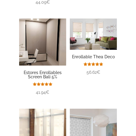
44.09€
Enrollable Thea Deco
Valorado
56.62€
Estores Enrollables
con
Screen Bali 5%
5.00
de 5
Valorado
41.94€
con
5.00
de 5