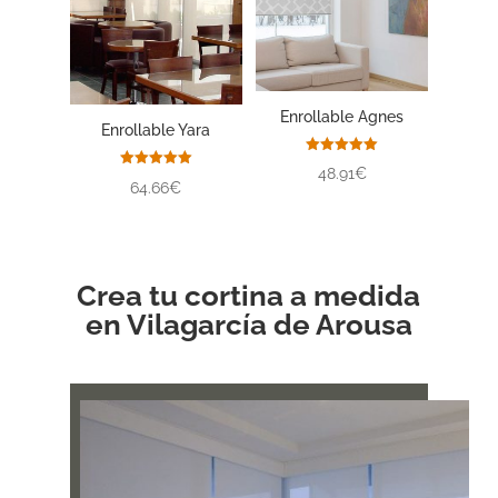
Enrollable Agnes
Enrollable Yara
Valorado
48.91€
con
Valorado
64.66€
5.00
con
de 5
5.00
de 5
Crea tu cortina a medida
en Vilagarcía de Arousa